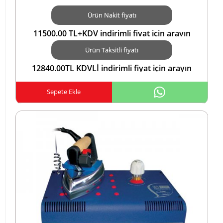
Ürün Nakit fiyatı
11500.00 TL+KDV indirimli fiyat için arayın
5423552183TL
Ürün Taksitli fiyatı
12840.00TL KDVLİ indirimli fiyat için arayın
05423552183 ZİRAAT COMBO KARTA TAKSİTTL
Sepete Ekle