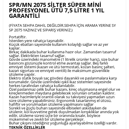
SPR/MN 2075 SİLTER SÜPER MİNİ
PROFESYONEL ÜTÜ 7,5 LİTRE 1 YIL
GARANTİLİ
(FİYATA SEHPA DAHİL DEĞİLDİR.SEHPA İÇİN ARAMA YERİNE SY
SP 2075 YAZINIZ VE SİPARİŞ VERİNİZ.)
Portatiftir.
İstenilen yere rahatça taşınabilir.
Küçük ebatları sayesinde kullanım kolaylığı sağlar ve az yer
kaplar.
Birkaç dakikada buhar kullanıma hazır olur. Zamandan tasarruf
sağlar. Elektrikten tasarruf sağlar.
Gövde üzerindeki manometre (1 litrelik ürünler hariç), size buhar
basıncını gözünüzle kontrol etme avantajı sağlar. Beş farklı
emniyet sistemi (kazan ve ütü termostatı, kozan basınç şalteri,
kazan sigortası ve emniyet ventili) ile maksimum güvenlikle
ütüleme yapılır.
Elektro statik boyalı saç gövdesi dayanıklı ve paslanmalara karşı
korumalıdır. Gövde üzerindeki ışıklı ikaz sistemleri sayesinde
herkes tarafından rahatça kullanılabilir.
Özel paslanmaz çelik buhar kazanı, kireç oluşmasına engel olur ve
kireçlenmeden meydana gelebilecek sorunları ortadan kaldırır.
Kazan hacimleriyle orantılı olarak su takviyesi yapmadan uzun
süre ütüleme yapabilirsiniz. Ergonomik tasarlanmış el ütüsü,
hafiftir ve yorulmadan ütüleme yapılmasını sağlar
Sürekli ve güçlü buharı sayesinde elbiseleri askıdayken de
ütülenir, kol kuvvetine gerek duyulmadan kırışıklıklar anında yok
edilir, ütüleme süresi üçte bir oranında kısalır, böylece
mükemmel ve zevkli bir ütüleme gerçekleşir.
Buhar çıkışını istediğiniz yoğunluğa ayarlayabilme özelliği vardır.
TEKNİK ÖZELLİKLER