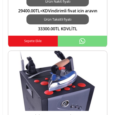
Ürün Nakit fiyatı
29400.00TL+KDVindirimli fiyat için arayın
5423552183 ZİRAAT COMBO KARTA TAKSİTTL
Ürün Taksitli fiyatı
33300.00TL KDVLİTL
Sepete Ekle