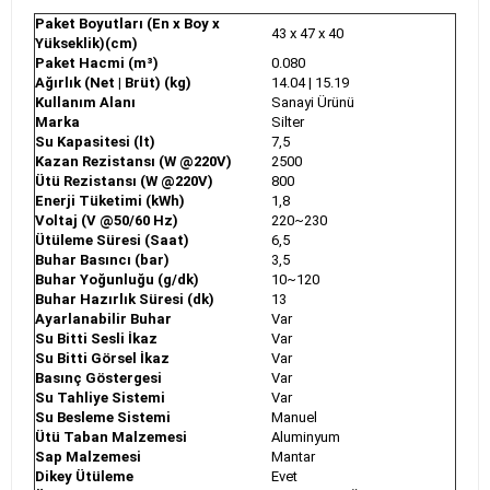
Paket Boyutları (En x Boy x
43 x 47 x 40
Yükseklik)(cm)
Paket Hacmi (m³)
0.080
Ağırlık (Net | Brüt) (kg)
14.04 | 15.19
Kullanım Alanı
Sanayi Ürünü
Marka
Silter
Su Kapasitesi (lt)
7,5
Kazan Rezistansı (W @220V)
2500
Ütü Rezistansı (W @220V)
800
Enerji Tüketimi (kWh)
1,8
Voltaj (V @50/60 Hz)
220~230
Ütüleme Süresi (Saat)
6,5
Buhar Basıncı (bar)
3,5
Buhar Yoğunluğu (g/dk)
10~120
Buhar Hazırlık Süresi (dk)
13
Ayarlanabilir Buhar
Var
Su Bitti Sesli İkaz
Var
Su Bitti Görsel İkaz
Var
Basınç Göstergesi
Var
Su Tahliye Sistemi
Var
Su Besleme Sistemi
Manuel
Ütü Taban Malzemesi
Aluminyum
Sap Malzemesi
Mantar
Dikey Ütüleme
Evet