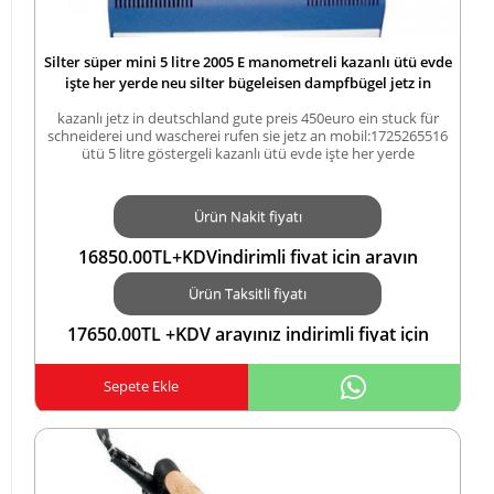
Silter süper mini 5 litre 2005 E manometreli kazanlı ütü evde
işte her yerde neu silter bügeleisen dampfbügel jetz in
deutschland gute preis 450euro ein stuck für schneiderei
kazanlı jetz in deutschland gute preis 450euro ein stuck für
und wascherei rufen sie jetz an mobil:1725265516
schneiderei und wascherei rufen sie jetz an mobil:1725265516
ütü 5 litre göstergeli kazanlı ütü evde işte her yerde
Ürün Nakit fiyatı
16850.00TL+KDVindirimli fiyat için arayın
5423552183 ZİRAAT COMBO KARTA TAKSİT
Ürün Taksitli fiyatı
arayınızTL
17650.00TL +KDV arayınız indirimli fiyat için
arayın 05423552183 ZİRAAT COMBO KARTA
TAKSİTTL
Sepete Ekle