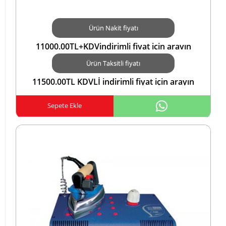
Ürün Nakit fiyatı
11000.00TL+KDVindirimli fiyat için arayın
5423552183TL
Ürün Taksitli fiyatı
11500.00TL KDVLİ indirimli fiyat için arayın
5423552183TL
Sepete Ekle