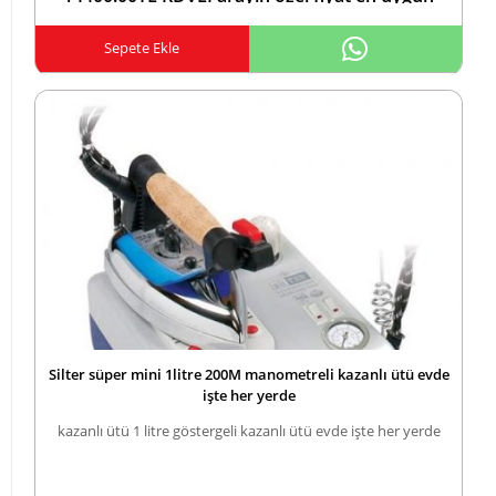
bizde indirimli fiyat için arayın 05423552183
ZİRAAT COMBO KARTA TAKSİTTL
Sepete Ekle
Silter süper mini 1litre 200M manometreli kazanlı ütü evde
işte her yerde
kazanlı ütü 1 litre göstergeli kazanlı ütü evde işte her yerde