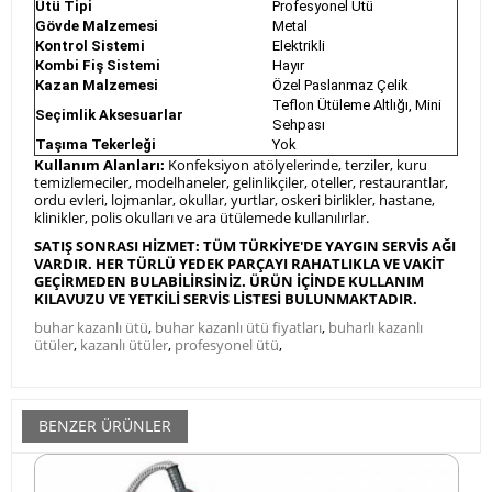
Ütü Tipi
Profesyonel Ütü
Gövde Malzemesi
Metal
Kontrol Sistemi
Elektrikli
Kombi Fiş Sistemi
Hayır
Kazan Malzemesi
Özel Paslanmaz Çelik
Teflon Ütüleme Altlığı, Mini
Seçimlik Aksesuarlar
Sehpası
Taşıma Tekerleği
Yok
Kullanım Alanları:
Konfeksiyon atölyelerinde, terziler, kuru
temizlemeciler, modelhaneler, gelinlikçiler, oteller, restaurantlar,
ordu evleri, lojmanlar, okullar, yurtlar, oskeri birlikler, hastane,
klinikler, polis okulları ve ara ütülemede kullanılırlar.
SATIŞ SONRASI HİZMET: TÜM TÜRKİYE'DE YAYGIN SERVİS AĞI
VARDIR. HER TÜRLÜ YEDEK PARÇAYI RAHATLIKLA VE VAKİT
GEÇİRMEDEN BULABİLİRSİNİZ. ÜRÜN İÇİNDE KULLANIM
KILAVUZU VE YETKİLİ SERVİS LİSTESİ BULUNMAKTADIR.
buhar kazanlı ütü
,
buhar kazanlı ütü fiyatları
,
buharlı kazanlı
ütüler
,
kazanlı ütüler
,
profesyonel ütü
,
BENZER ÜRÜNLER