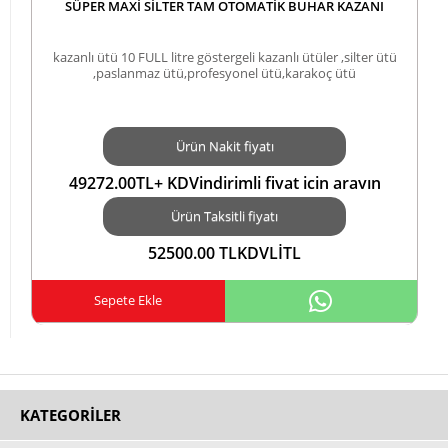
SÜPER MAXİ SİLTER TAM OTOMATİK BUHAR KAZANI
kazanlı ütü 10 FULL litre göstergeli kazanlı ütüler ,silter ütü
,paslanmaz ütü,profesyonel ütü,karakoç ütü
Ürün Nakit fiyatı
49272.00TL+ KDVindirimli fiyat için arayın
5423552183 ZİRAAT COMBO KARTA TAKSİTTL
Ürün Taksitli fiyatı
52500.00 TLKDVLİTL
Sepete Ekle
KATEGORILER