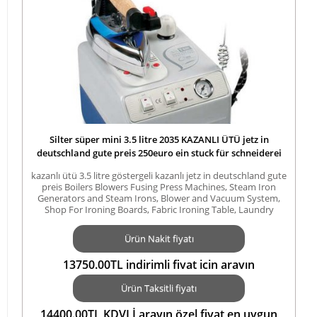
Silter süper mini 3.5 litre 2035 KAZANLI ÜTÜ jetz in
deutschland gute preis 250euro ein stuck für schneiderei
und wascherei rufen sie jetz an mobil:1725265516
kazanlı ütü 3.5 litre göstergeli kazanlı jetz in deutschland gute
preis Boilers Blowers Fusing Press Machines, Steam Iron
Generators and Steam Irons, Blower and Vacuum System,
Shop For Ironing Boards, Fabric Ironing Table, Laundry
Drying250euro ein stuck für schneiderei und wascherei rufen
sie jetz an mobil:1725265516 ütü
Ürün Nakit fiyatı
13750.00TL indirimli fiyat için arayın
5423552183ZİRAAT COMBO KARTA TAKSİT
Ürün Taksitli fiyatı
indirimli fiyat için arayın 05423552183TL
14400.00TL KDVLİ arayın özel fiyat en uygun